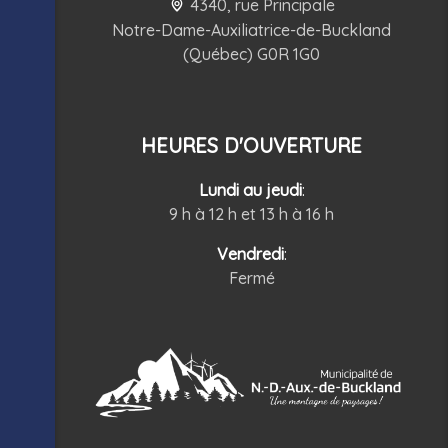
4340, rue Principale
Notre-Dame-Auxiliatrice-de-Buckland
(Québec) G0R 1G0
HEURES D'OUVERTURE
Lundi au jeudi
:
9 h à 12 h et 13 h à 16 h
Vendredi
:
Fermé