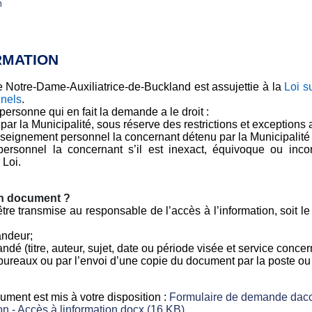
n
RMATION
de Notre-Dame-Auxiliatrice-de-Buckland
est assujettie à la
Loi s
nnels
.
 personne qui en fait la demande a le droit :
par la
Municipalité,
sous réserve des restrictions et exceptions 
enseignement personnel la concernant détenu par la
Municipalit
 personnel la concernant s’il est inexact, équivoque ou inc
 Loi.
n document ?
e transmise au responsable de l’accès à l’information, soit l
ndeur;
é (titre, auteur, sujet, date ou période visée et service concer
ureaux ou par l’envoi d’une copie du document par la poste ou p
ment est mis à votre disposition :
Formulaire de demande daccè
on - Accès à linformation.docx (16 KB)