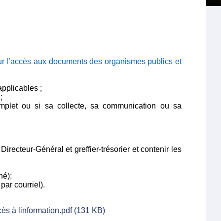
ur l’accès aux documents des organismes publics et
applicables ;
é
;
omplet ou si sa collecte, sa communication ou sa
e
Directeur-Général et greffier-trésorier
et contenir les
né);
ar courriel).
s à linformation.pdf (131 KB)