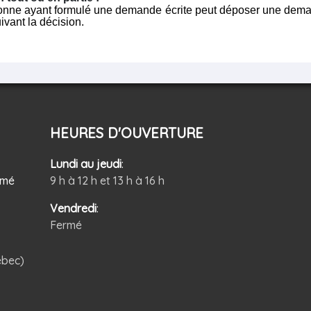
rsonne ayant formulé une demande écrite peut déposer une dema
ivant la décision.
HEURES D'OUVERTURE
Lundi au jeudi
:
rmé
9 h à 12 h et 13 h à 16 h
Vendredi
:
Fermé
ébec)