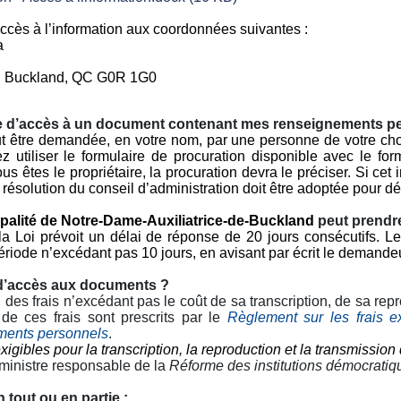
ccès à l’information aux coordonnées suivantes :
a
le, Buckland, QC G0R 1G0
nde d’accès à un document contenant mes renseignements p
être demandée, en votre nom, par une personne de votre choix
z utiliser le formulaire de procuration disponible avec le f
êtes le propriétaire, la procuration devra le préciser. Si cet
e résolution du conseil d’administration doit être adoptée pour 
cipalité de Notre-Dame-Auxiliatrice-de-Buckland
peut prendr
la Loi prévoit un délai de réponse de 20 jours consécutifs. Le
période n’excédant pas 10 jours, en avisant par écrit le demande
d’accès aux documents ?
, des frais n’excédant pas le coût de sa transcription, de sa re
de ces frais sont prescrits par le
Règlement sur les frais ex
ments personnels
.
exigibles pour la transcription, la reproduction et la transmiss
 ministre responsable de la
Réforme des institutions démocratiqu
tout ou en partie :