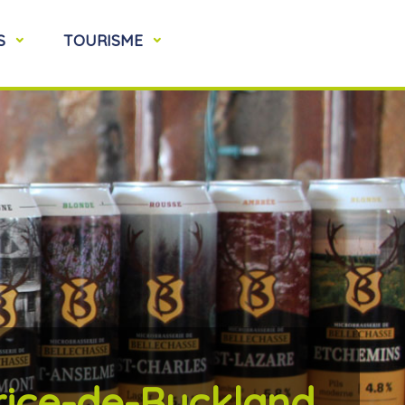
S
TOURISME
rice-de-Buckland