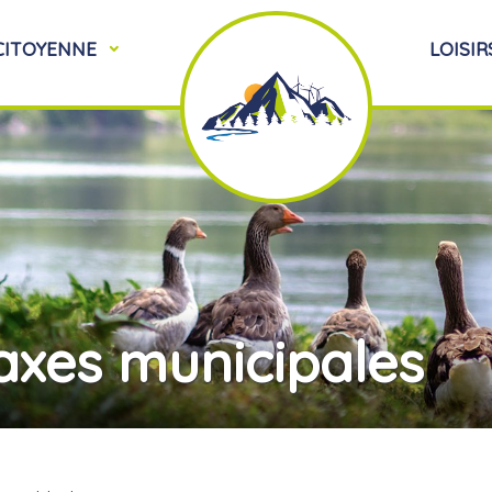
 CITOYENNE
LOISIR
axes municipales