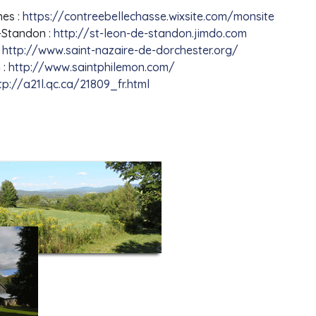
nes :
https://contreebellechasse.wixsite.com/monsite
e-Standon :
http://st-leon-de-standon.jimdo.com
:
http://www.saint-nazaire-de-dorchester.org/
 :
http://www.saintphilemon.com/
tp://a21l.qc.ca/21809_fr.html