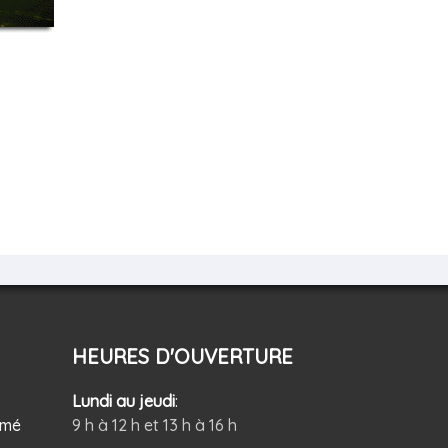
HEURES D'OUVERTURE
Lundi au jeudi
:
rmé
9 h à 12 h et 13 h à 16 h