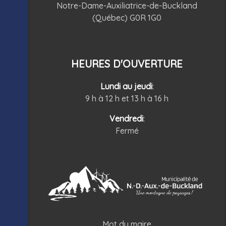
Notre-Dame-Auxiliatrice-de-Buckland
(Québec) G0R 1G0
HEURES D'OUVERTURE
Lundi au jeudi
:
9 h à 12 h et 13 h à 16 h
Vendredi
:
Fermé
Mot du maire