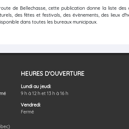
oroute de Bellechasse, cette publication donne la liste des
turels, des fêtes et festivals, des évènements, des lieux d'
disponible dans toutes les bureaux municipaux.
HEURES D'OUVERTURE
Lundi au jeudi
:
rmé
9 h à 12 h et 13 h à 16 h
Vendredi
:
Fermé
ébec)