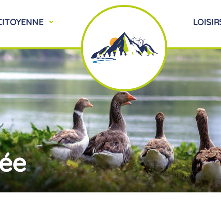
 CITOYENNE
LOISIR
vée