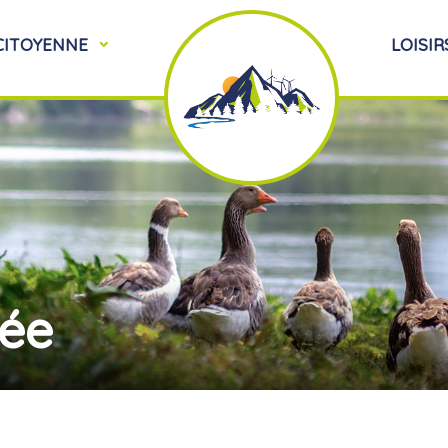
 CITOYENNE
LOISIR
vée